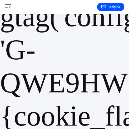
gtag('config
İletişim
'G-
QWE9HWC
{cookie_fl