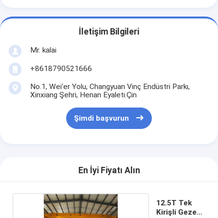
İletişim Bilgileri
Mr. kalai
+8618790521666
No.1, Wei'er Yolu, Changyuan Vinç Endüstri Parkı,
Xinxiang Şehri, Henan Eyaleti.Çin
Şimdi başvurun
En İyi Fiyatı Alın
12.5T Tek
Kirişli Gezer