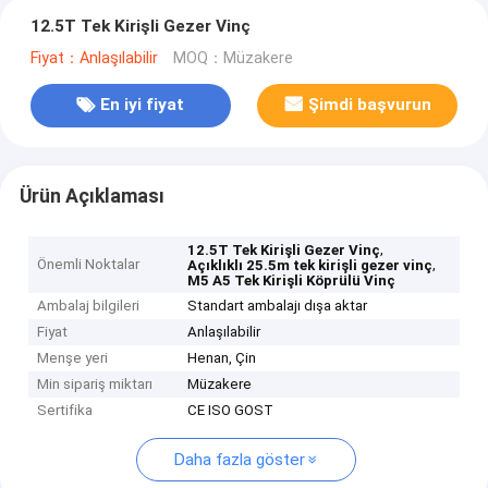
12.5T Tek Kirişli Gezer Vinç
Fiyat：Anlaşılabilir
MOQ：Müzakere
En iyi fiyat
Şimdi başvurun
Ürün Açıklaması
,
12.5T Tek Kirişli Gezer Vinç
Önemli Noktalar
,
Açıklıklı 25.5m tek kirişli gezer vinç
M5 A5 Tek Kirişli Köprülü Vinç
Ambalaj bilgileri
Standart ambalajı dışa aktar
Fiyat
Anlaşılabilir
Menşe yeri
Henan, Çin
Min sipariş miktarı
Müzakere
Sertifika
CE ISO GOST
Daha fazla göster