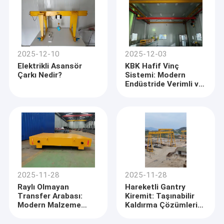
2025-12-10
2025-12-03
Elektrikli Asansör
KBK Hafif Vinç
Çarkı Nedir?
Sistemi: Modern
Endüstride Verimli ve
Güvenli Malzeme
Taşımada Devrim
Yaratıyor
2025-11-28
2025-11-28
Raylı Olmayan
Hareketli Gantry
Transfer Arabası:
Kiremit: Taşınabilir
Modern Malzeme
Kaldırma Çözümleri
Taşıma Çözümlerine
için Tam Uzman
Uzman Kılavuzu
Rehberi