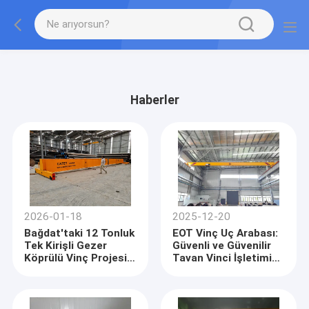
gtag('config', 'G-QWE9HWC3PF', {cookie_flags:
"SameSite=None;Secure"});
Haberler
2026-01-18
2025-12-20
Bağdat'taki 12 Tonluk
EOT Vinç Uç Arabası:
Tek Kirişli Gezer
Güvenli ve Güvenilir
Köprülü Vinç Projesi
Tavan Vinci İşletimi
Kurulum Aşamasında
İçin Önemli Bir
Bileşen