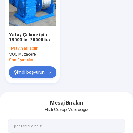
Hakkımızda
Fabrika Turu
Kalite kontrolü
Yatay Çekme için
18000lbs 20000lbs
Maden Deniz Vinç
Bize Ulaşın
Fiyat:
Anlaşılabilir
Elektrikli
MOQ:
Müzakere
Haberler
Son Fiyat alın
Davalar
Şimdi başvurun
Tek kirişli gezer vinç
Mesaj Bırakın
Hızlı Cevap Vereceğiz
Çift Kirişli Gezer Vinç
Hidrolik Makaslı Kaldırma Sehpası