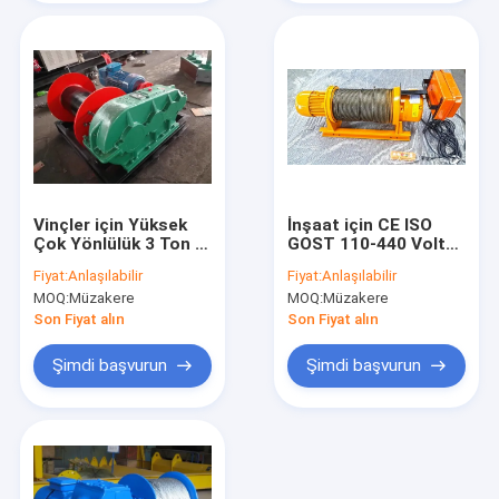
Vinçler için Yüksek
İnşaat için CE ISO
Çok Yönlülük 3 Ton 4
GOST 110-440 Volt
Ton 5 Ton Elektrikli
Hafif Hizmet
Fiyat:
Anlaşılabilir
Fiyat:
Anlaşılabilir
Vinç
Elektrikli Vinç
MOQ:
Müzakere
MOQ:
Müzakere
Son Fiyat alın
Son Fiyat alın
Şimdi başvurun
Şimdi başvurun
Evde
Ürünler
Videolar