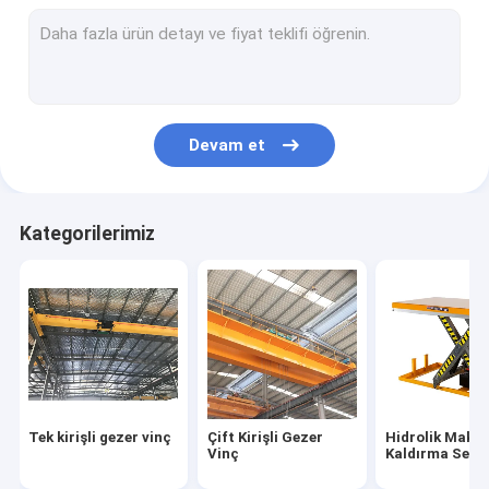
Tek Kirişli Portal Vinç
Çift Kirişli Portal Vinç
Otomatik Kılavuzlu Arabalar
Devam et
elektrikli transfer arabası
Elektrikli Vinç
Kategorilerimiz
Pergel Vinç
Elektrikli Vinç
Liman Portal Vinç
Hidrolik Kaldırma Platformu
Tek kirişli gezer vinç
Çift Kirişli Gezer
Hidrolik Makas
Köprü Kurma Makinası
Vinç
Kaldırma Sehp