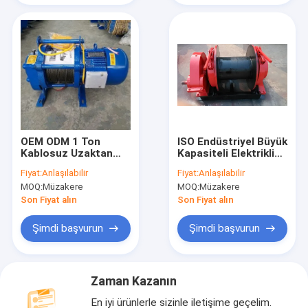
OEM ODM 1 Ton
ISO Endüstriyel Büyük
Kablosuz Uzaktan
Kapasiteli Elektrikli
Kumandalı Taşınabilir
Vinç 1000lb 2000lb
Fiyat:
Anlaşılabilir
Fiyat:
Anlaşılabilir
Elektrikli Vinç
4500lb
MOQ:
Müzakere
MOQ:
Müzakere
Son Fiyat alın
Son Fiyat alın
Şimdi başvurun
Şimdi başvurun
Zaman Kazanın
En iyi ürünlerle sizinle iletişime geçelim.