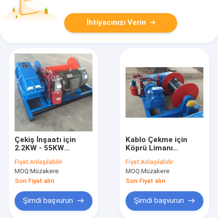
İhtiyacınızı Verin
Çekiş İnşaatı için
Kablo Çekme için
2.2KW - 55KW
Köprü Limanı
Kompakt Küçük
12000lbs Yavaş Hızlı
Fiyat:
Anlaşılabilir
Fiyat:
Anlaşılabilir
Elektrikli Vinç
Jm Elektrikli Vinç
MOQ:
Müzakere
MOQ:
Müzakere
Son Fiyat alın
Son Fiyat alın
Şimdi başvurun
Şimdi başvurun