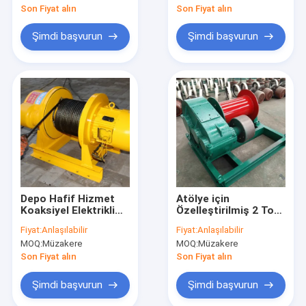
Son Fiyat alın
Son Fiyat alın
Şimdi başvurun
Şimdi başvurun
Depo Hafif Hizmet
Atölye için
Koaksiyel Elektrikli
Özelleştirilmiş 2 Ton
Halatlı Vinç 30m / Min
Hafif Tel Halat
Fiyat:
Anlaşılabilir
Fiyat:
Anlaşılabilir
Kaldırma Hızı
Elektrikli Vinç
MOQ:
Müzakere
MOQ:
Müzakere
Son Fiyat alın
Son Fiyat alın
Şimdi başvurun
Şimdi başvurun