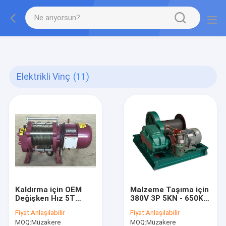
gtag('config', 'G-QWE9HWC3PF', {cookie_flags:
"SameSite=None;Secure"});
Elektrikli Vinç
(11)
Kaldırma için OEM
Malzeme Taşıma için
Değişken Hız 5T
380V 3P 5KN - 650KN
Elektrikli Halat
Elektrikli Vinç
Fiyat:
Anlaşılabilir
Fiyat:
Anlaşılabilir
Vinçleri
MOQ:
Müzakere
MOQ:
Müzakere