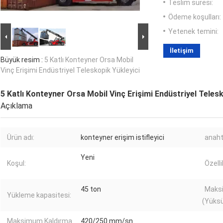
Teslim süresi:
Ödeme koşulları:
Yetenek temini:
İletişim
Büyük resim :
5 Katlı Konteyner Orsa Mobil
Vinç Erişimi Endüstriyel Teleskopik Yükleyici
5 Katlı Konteyner Orsa Mobil Vinç Erişimi Endüstriyel Telesk
Açıklama
Ürün adı:
konteyner erişim istifleyici
anaht
Yeni
Koşul:
Özelli
45 ton
Maksi
Yükleme kapasitesi:
(Yüks
Maksimum Kaldırma
420/250 mm/sn