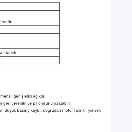
il modu
an tahrik
u
nzil genişletici açıktır.
i geri verebilir ve pil ömrünü uzatabilir.
mı, düşük basınç kaybı, doğrudan motor tahriki, yüksek