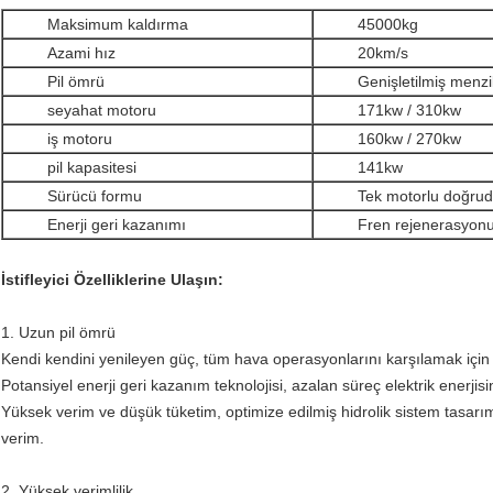
Maksimum kaldırma
45000kg
Azami hız
20km/s
Pil ömrü
Genişletilmiş menz
seyahat motoru
171kw / 310kw
iş motoru
160kw / 270kw
pil kapasitesi
141kw
Sürücü formu
Tek motorlu doğrud
Enerji geri kazanımı
Fren rejenerasyon
İstifleyici Özelliklerine Ulaşın:
1. Uzun pil ömrü
Kendi kendini yenileyen güç, tüm hava operasyonlarını karşılamak için me
Potansiyel enerji geri kazanım teknolojisi, azalan süreç elektrik enerjisin
Yüksek verim ve düşük tüketim, optimize edilmiş hidrolik sistem tasarı
verim.
2. Yüksek verimlilik