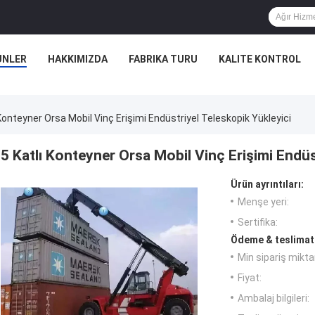
ÜNLER
HAKKIMIZDA
FABRIKA TURU
KALITE KONTROL
 Konteyner Orsa Mobil Vinç Erişimi Endüstriyel Teleskopik Yükleyici
5 Katlı Konteyner Orsa Mobil Vinç Erişimi Endüs
Ürün ayrıntıları:
Menşe yeri:
Sertifika:
Ödeme & teslimat 
Min sipariş miktar
Fiyat:
Ambalaj bilgileri: