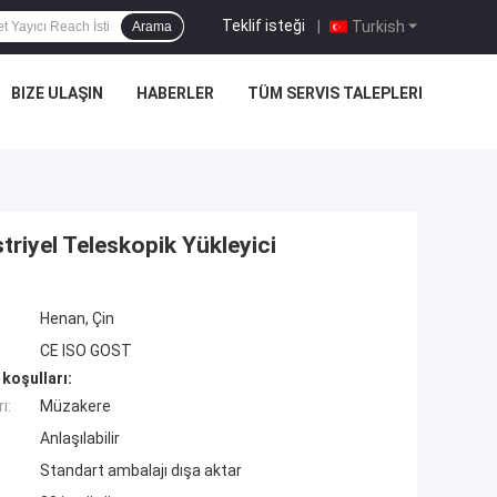
Teklif isteği
|
Turkish
Arama
BIZE ULAŞIN
HABERLER
TÜM SERVIS TALEPLERI
triyel Teleskopik Yükleyici
Henan, Çin
CE ISO GOST
koşulları:
ı:
Müzakere
Anlaşılabilir
Standart ambalajı dışa aktar