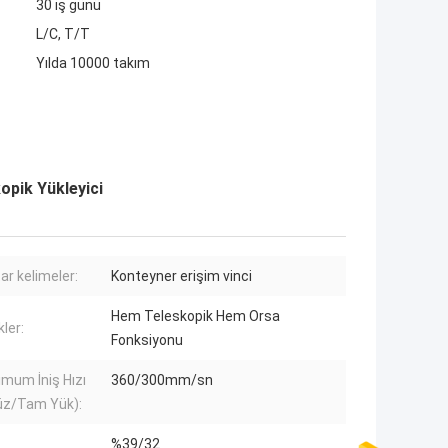
30 iş günü
L/C, T/T
Yılda 10000 takım
opik Yükleyici
ar kelimeler:
Konteyner erişim vinci
Hem Teleskopik Hem Orsa
kler:
Fonksiyonu
mum İniş Hızı
360/300mm/sn
üz/Tam Yük):
%39/32