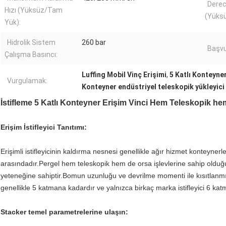
Derece
Hızı (Yüksüz/Tam
(Yüks
Yük):
Hidrolik Sistem
260 bar
Başvu
Çalışma Basıncı:
Luffing Mobil Vinç Erişimi
,
5 Katlı Konteyne
Vurgulamak:
Konteyner endüstriyel teleskopik yükleyici
İstifleme 5 Katlı Konteyner Erişim Vinci Hem Teleskopik h
Erişim İstifleyici Tanıtımı:
Erişimli istifleyicinin kaldırma nesnesi genellikle ağır hizmet konteynerl
arasındadır.Pergel hem teleskopik hem de orsa işlevlerine sahip olduğun
yeteneğine sahiptir.Bomun uzunluğu ve devrilme momenti ile kısıtlanmış ol
genellikle 5 katmana kadardır ve yalnızca birkaç marka istifleyici 6 katm
Stacker temel parametrelerine ulaşın: