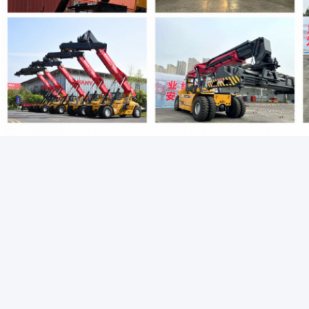
,
Etiket:
Yükleme için 45T Konteyner Reach İstifleyici
45T Teleskopik Y
İletişim bilgileri
CATET MACHINERY CO.,LTD
Sorgunuzu
İlgili kişi:
Mr. kalai
Tel:
+8618790521666
Faks:
86-755-23343104