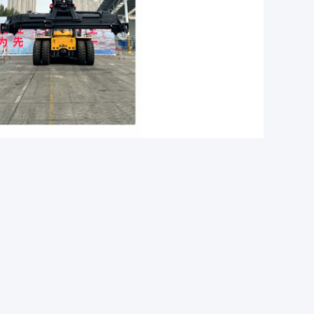
,
ükleyici
Ağır Hizmet Yayıcı Reach İstifleyici 20ft
 doğrudan bize gönderin