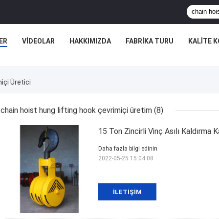
ER
VIDEOLAR
HAKKIMIZDA
FABRIKA TURU
KALITE 
içi Üretici
chain hoist hung lifting hook çevrimiçi üretim
(8)
15 Ton Zincirli Vinç Asılı Kaldırma
Daha fazla bilgi edinin
2022-05-25 15:04:08
İLETIŞIM