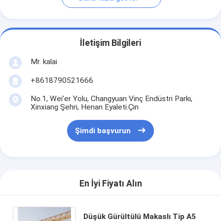
İletişim Bilgileri
Mr. kalai
+8618790521666
No.1, Wei'er Yolu, Changyuan Vinç Endüstri Parkı,
Xinxiang Şehri, Henan Eyaleti.Çin
Şimdi başvurun
En İyi Fiyatı Alın
Düşük Gürültülü Makaslı Tip A5