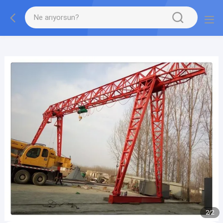
gtag('config', 'G-QWE9HWC3PF', {cookie_flags:
"SameSite=None;Secure"});
2
/
2