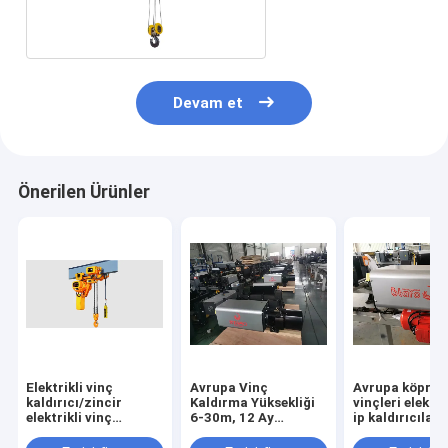
100T
Devam et
Önerilen Ürünler
Elektrikli vinç
Avrupa Vinç
Avrupa köprü
kaldırıcı/zincir
Kaldırma Yüksekliği
vinçleri elektrik
elektrikli vinç
6-30m, 12 Ay
ip kaldırıcıları
kaldırıcı/0,5 ̇100 ton
Garantili ve Avrupa
gürültü ve düş
elektrikli vinç
Pazarında
bakım maliyetle