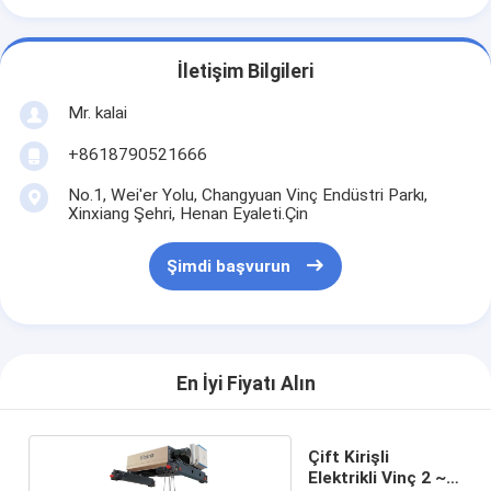
İletişim Bilgileri
Mr. kalai
+8618790521666
No.1, Wei'er Yolu, Changyuan Vinç Endüstri Parkı,
Xinxiang Şehri, Henan Eyaleti.Çin
Şimdi başvurun
En İyi Fiyatı Alın
Çift Kirişli
Elektrikli Vinç 2 ~