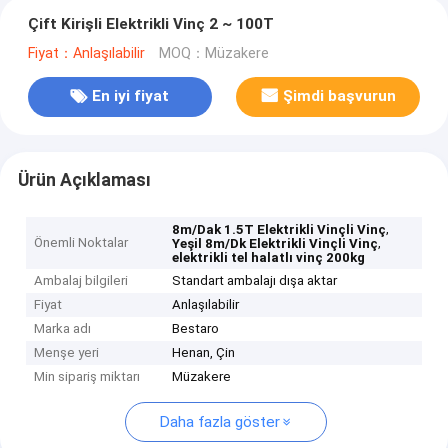
Çift Kirişli Elektrikli Vinç 2 ~ 100T
Fiyat：Anlaşılabilir
MOQ：Müzakere
En iyi fiyat
Şimdi başvurun
Ürün Açıklaması
,
8m/Dak 1.5T Elektrikli Vinçli Vinç
Önemli Noktalar
,
Yeşil 8m/Dk Elektrikli Vinçli Vinç
elektrikli tel halatlı vinç 200kg
Ambalaj bilgileri
Standart ambalajı dışa aktar
Fiyat
Anlaşılabilir
Marka adı
Bestaro
Menşe yeri
Henan, Çin
Min sipariş miktarı
Müzakere
Daha fazla göster