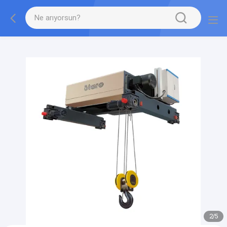
gtag('config', 'G-QWE9HWC3PF', {cookie_flags:
"SameSite=None;Secure"});
2
/
5