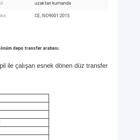
l:
uzaktan kumanda
ika:
CE, ISO9001:2015
önüm depo transfer arabası
,
pil ile çalışan esnek dönen düz transfer
l