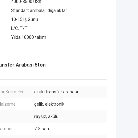
4000-8500 US$
Standart ambalajı dışa aktar
10-15 İş Günü
L/C, T/T
Yılda 10000 takım
ansfer Arabası 5ton
ar Kelimeler:
akülü transfer arabası
Malzeme:
çelik, elektronik
raysız, akülü
Zamanı:
7-8 saat