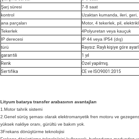
Şarj süresi
7-8 saat
kontrol
Uzaktan kumanda, ileri, geri, 
ana parçaları
Motor, 4 tekerlek, pil, elektrik
Tekerlek
4Polyuretan veya kauçuk
IP derecesi
IP 44 veya IP54 (dış)
türü
Raysız. Raylı kişiye göre ayarl
garantili
1 yıl
Renk
Özel yapılmış.
Sertifika
CE ve ISO9001:2015
Lityum batarya transfer arabasının avantajları
1.
Motor tahrik sistemi
2.
Genel sürüş şeması olarak elektromanyetik fren motoru ve gezegense
yüksek nakliye oranı, gürültü ve bakım yok.
3Frekans dönüştürme teknolojisi