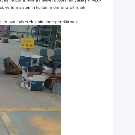
vaş moduna, enerji maliyet bütçesinin yaklaşık %20-
tmak ve tüm sistemin kullanım ömrünü artırmak.
i en aza indirerek lehimleme gerektirmez.