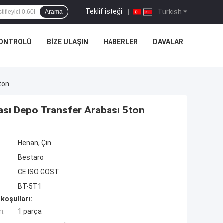
Teklif isteği
|
Turkish
Arama
KONTROLÜ
BIZE ULAŞIN
HABERLER
DAVALAR
ton
ası Depo Transfer Arabası 5ton
Henan, Çin
Bestaro
CE ISO GOST
BT-5T1
koşulları:
ı:
1 parça