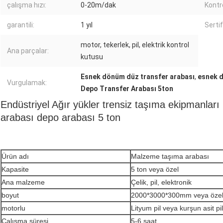
çalışma hızı:
0-20m/dak
Kontro
garantili:
1 yıl
Sertif
motor, tekerlek, pil, elektrik kontrol
Ana parçalar:
kutusu
Esnek dönüm düz transfer arabası
,
esnek d
Vurgulamak:
Depo Transfer Arabası 5ton
Endüstriyel Ağır yükler trensiz taşıma ekipmanları 
arabası depo arabası 5 ton
Ürün adı
Malzeme taşıma arabası
Kapasite
5 ton veya özel
Ana malzeme
Çelik, pil, elektronik
boyut
2000*3000*300mm veya öze
motorlu
Lityum pil veya kurşun asit pil
Çalışma süresi
5-6 saat