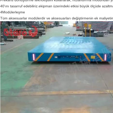
Frekans dönüştürme teknolojisini kullanarak, hızlandırma modundan ya
40'ını tasarruf edebiliriz.ekipman üzerindeki etkisi büyük ölçüde azal
4Modülerleşme
Tüm aksesuarlar modülerdir ve aksesuarları değiştirmenin ek maliyetin