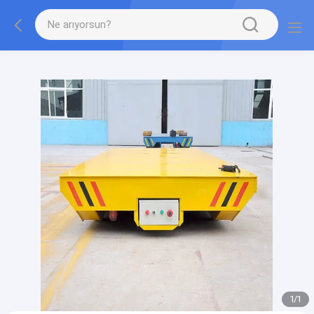
gtag('config', 'G-QWE9HWC3PF', {cookie_flags:
"SameSite=None;Secure"});
1
/
1