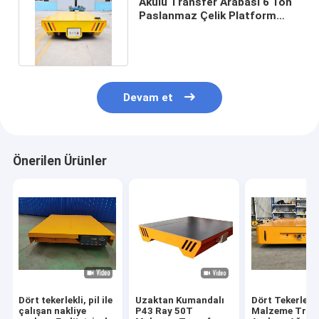
Akülü Transfer Arabası 6 Ton
Paslanmaz Çelik Platform
Elektrikli Taşıma Arabası
Devam et
Önerilen Ürünler
Dört tekerlekli, pil ile
Uzaktan Kumandalı
Dört Tekerlekl
çalışan nakliye
P43 Ray 50T
Malzeme Tran