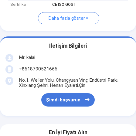
Sertifika
CE ISO GOST
Daha fazla göster
İletişim Bilgileri
Mr. kalai
+8618790521666
No.1, Wei'er Yolu, Changyuan Vinç Endüstri Parkı,
Xinxiang Şehri, Henan Eyaleti.Çin
Şimdi başvurun
En İyi Fiyatı Alın