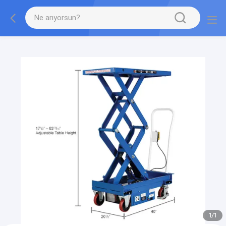
gtag('config', 'G-QWE9HWC3PF', {cookie_flags:
"SameSite=None;Secure"});
1
/
1