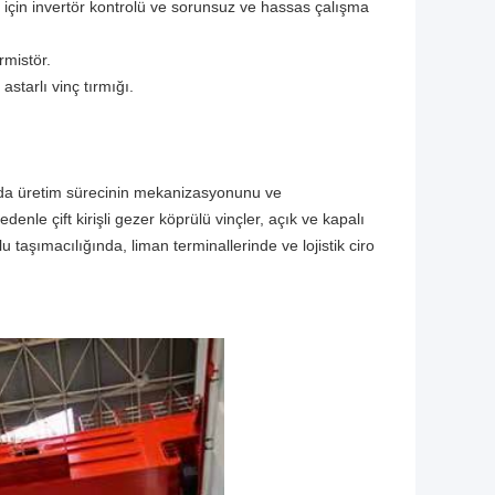
ey için invertör kontrolü ve sorunsuz ve hassas çalışma
rmistör.
starlı vinç tırmığı.
mada üretim sürecinin mekanizasyonunu ve
nle çift kirişli gezer köprülü vinçler, açık ve kapalı
taşımacılığında, liman terminallerinde ve lojistik ciro