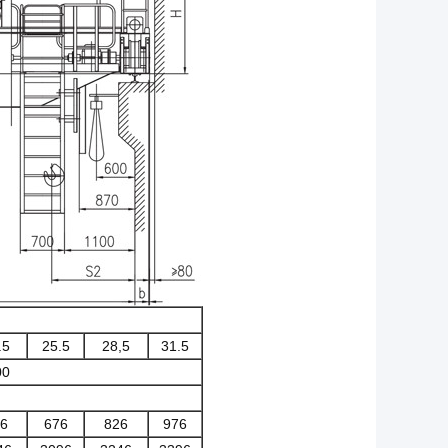
.5
25.5
28,5
31.5
00
6
676
826
976