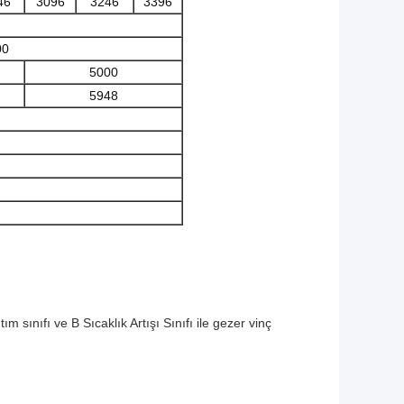
46
3096
3246
3396
00
5000
5948
 sınıfı ve B Sıcaklık Artışı Sınıfı ile gezer vinç