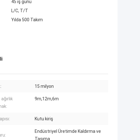
45 iş günü
L/C, T/T
Yılda 500 Takım
li
:
15 milyon
ağırlık
9m,12m,6m
mak:
yapısı:
Kutu kiriş
Endüstriyel Üretimde Kaldırma ve
ru:
Taşıma