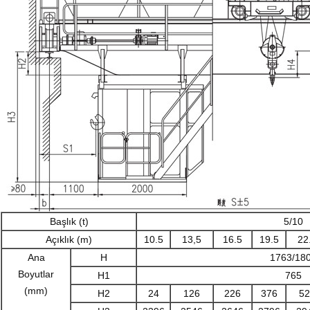
Başlık (t)
5/10
Açıklık (m)
10.5
13,5
16.5
19.5
22
Ana
H
1763/18
Boyutlar
H1
765
(mm)
H2
24
126
226
376
52