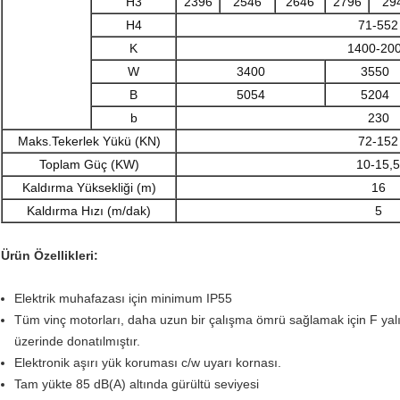
H3
2396
2546
2646
2796
29
H4
71-552
K
1400-20
W
3400
3550
B
5054
5204
b
230
Maks.Tekerlek Yükü (KN)
72-152
Toplam Güç (KW)
10-15,5
Kaldırma Yüksekliği (m)
16
Kaldırma Hızı (m/dak)
5
Ürün Özellikleri:
Elektrik muhafazası için minimum IP55
Tüm vinç motorları, daha uzun bir çalışma ömrü sağlamak için F yalıtım
üzerinde donatılmıştır.
Elektronik aşırı yük koruması c/w uyarı kornası.
Tam yükte 85 dB(A) altında gürültü seviyesi