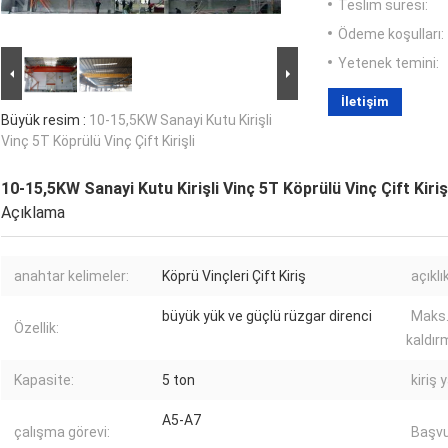
Teslim süresi:
Ödeme koşulları:
Yetenek temini:
İletişim
Büyük resim :
10-15,5KW Sanayi Kutu Kirişli
Vinç 5T Köprülü Vinç Çift Kirişli
10-15,5KW Sanayi Kutu Kirişli Vinç 5T Köprülü Vinç Çift Kiriş
Açıklama
anahtar kelimeler:
Köprü Vinçleri Çift Kiriş
açıklık
büyük yük ve güçlü rüzgar direnci
Maks. 
Özellik:
kaldır
Kapasite:
5 ton
kiriş 
A5-A7
çalışma görevi:
Başvu