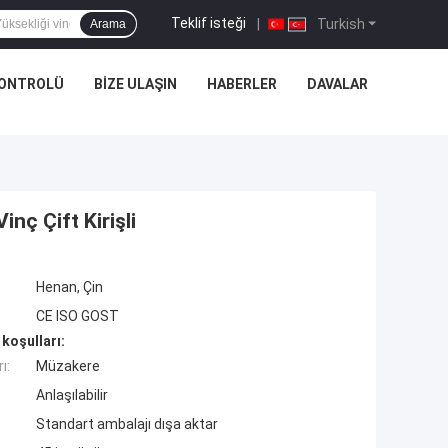
Teklif isteği
|
Turkish
Arama
KONTROLÜ
BIZE ULAŞIN
HABERLER
DAVALAR
nç Çift Kirişli
Henan, Çin
CE ISO GOST
koşulları:
ı:
Müzakere
Anlaşılabilir
Standart ambalajı dışa aktar