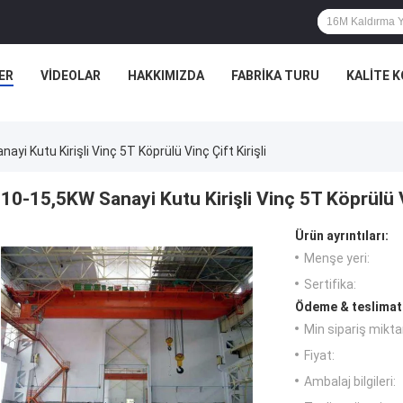
ER
VIDEOLAR
HAKKIMIZDA
FABRIKA TURU
KALITE 
ayi Kutu Kirişli Vinç 5T Köprülü Vinç Çift Kirişli
10-15,5KW Sanayi Kutu Kirişli Vinç 5T Köprülü Vi
Ürün ayrıntıları:
Menşe yeri:
Sertifika:
Ödeme & teslimat 
Min sipariş miktar
Fiyat:
Ambalaj bilgileri: