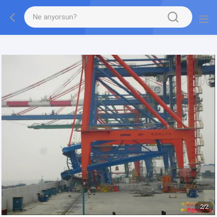
gtag('config', 'G-QWE9HWC3PF', {cookie_flags:
"SameSite=None;Secure"});
2
/
2