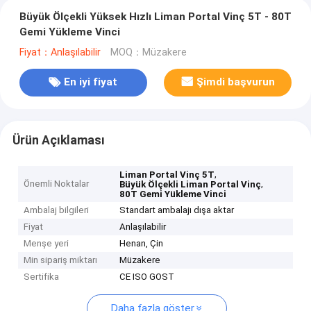
Büyük Ölçekli Yüksek Hızlı Liman Portal Vinç 5T - 80T
Gemi Yükleme Vinci
Fiyat：Anlaşılabilir
MOQ：Müzakere
En iyi fiyat
Şimdi başvurun
Ürün Açıklaması
,
Liman Portal Vinç 5T
Önemli Noktalar
,
Büyük Ölçekli Liman Portal Vinç
80T Gemi Yükleme Vinci
Ambalaj bilgileri
Standart ambalajı dışa aktar
Fiyat
Anlaşılabilir
Menşe yeri
Henan, Çin
Min sipariş miktarı
Müzakere
Sertifika
CE ISO GOST
Daha fazla göster