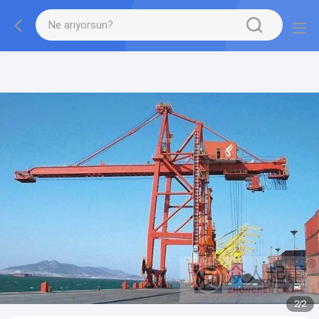
gtag('config', 'G-QWE9HWC3PF', {cookie_flags:
"SameSite=None;Secure"});
2
/
2