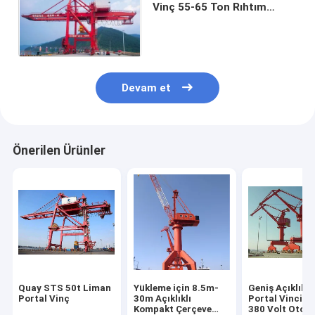
Vinç 55-65 Ton Rıhtım
Konteyner Vinci
Devam et
Önerilen Ürünler
Quay STS 50t Liman
Yükleme için 8.5m-
Geniş Açıklıkl
Portal Vinç
30m Açıklıklı
Portal Vinci 5
Kompakt Çerçeve
380 Volt Otom