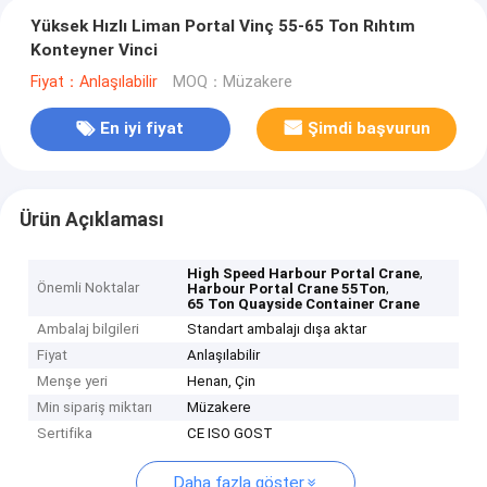
Yüksek Hızlı Liman Portal Vinç 55-65 Ton Rıhtım
Konteyner Vinci
Fiyat：Anlaşılabilir
MOQ：Müzakere
En iyi fiyat
Şimdi başvurun
Ürün Açıklaması
,
High Speed Harbour Portal Crane
Önemli Noktalar
,
Harbour Portal Crane 55Ton
65 Ton Quayside Container Crane
Ambalaj bilgileri
Standart ambalajı dışa aktar
Fiyat
Anlaşılabilir
Menşe yeri
Henan, Çin
Min sipariş miktarı
Müzakere
Sertifika
CE ISO GOST
Daha fazla göster