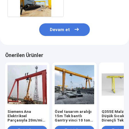
Vinç 20 Ton
Devam et
Önerilen Ürünler
Siemens Ana
Özel tasarım aralığı
Q355E Malze
Elektriksel
15m Tek bantlı
Düşük Sıcaklı
Parçasıyla 20m/min
Gantry vinci 10 ton
Dirençli Tek Ça
Taşıma Hızı
15 ton Endüstriyel
Mobil Çarşaflı
Konteyner Gantry
fabrika için
Kiremit 15 Ton