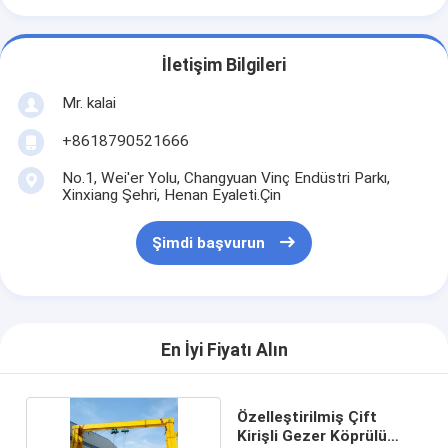
İletişim Bilgileri
Mr. kalai
+8618790521666
No.1, Wei'er Yolu, Changyuan Vinç Endüstri Parkı,
Xinxiang Şehri, Henan Eyaleti.Çin
Şimdi başvurun
En İyi Fiyatı Alın
Özelleştirilmiş Çift
Kirişli Gezer Köprülü