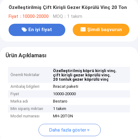
Özelleştirilmiş Çift Kirişli Gezer Köprülü Vinç 20 Ton
Fiyat：10000-20000
MOQ：1 takım
En iyi fiyat
Şimdi başvurun
Ürün Açıklaması
,
Özelleştirilmiş köprü kirişli vinç
Önemli Noktalar
,
çift kirişli gezer köprülü vinç
20 tonluk gezer köprülü vinç
Ambalaj bilgileri
İhracat paketi
Fiyat
10000-20000
Marka adı
Bestaro
Min sipariş miktarı
1 takım
Model numarası
MH-20TON
Daha fazla göster