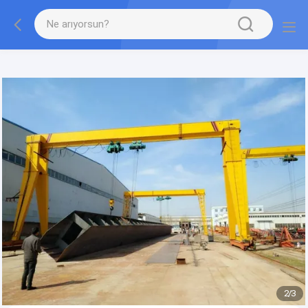
gtag('config', 'G-QWE9HWC3PF', {cookie_flags:
"SameSite=None;Secure"});
2
/
3